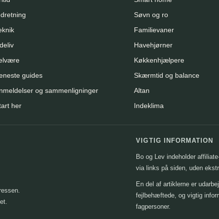
ndretning
Søvn og ro
eknik
Familievaner
deliv
Havehjørner
elvære
Køkkenhjælpere
eneste guides
Skærmtid og balance
nmeldelser og sammenligninger
Altan
tart her
Indeklima
VIGTIG INFORMATION
Bo og Lev indeholder affiliat
via links på siden, uden ekst
En del af artiklerne er udarb
ressen.
fejlbehæftede, og vigtig infor
et.
fagpersoner.