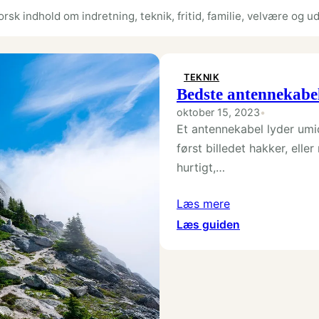
rsk indhold om indretning, teknik, fritid, familie, velvære og ud
TEKNIK
Bedste antennekabel 
oktober 15, 2023
•
Et antennekabel lyder umi
først billedet hakker, ell
hurtigt,…
Læs mere
:
Læs guiden
Bedste
antennekabel
til
skarpt
og