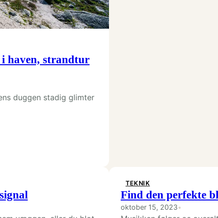
stabilt
signal
i haven, strandtur
mens duggen stadig glimter
TEKNIK
signal
Find den perfekte bl
oktober 15, 2023
•