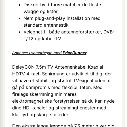
Diskret hvid farve matcher de fleste
vægge og lister
Nem plug-and-play installation med
standard antennestik
Velegnet til både antenneforstærker, DVB-
T/T2 og kabel-TV
Annonce i samarbejde med
PriceRunner
DeleyCON 7.5m TV Antennenkabel Koaxial
HDTV 4-fach Schirmung er udviklet til dig, der
vil have et stabilt og støjfrit TV-signal uden at
gå på kompromis med fleksibiliteten. Med
firelags skærmning minimeres
elektromagnetiske forstyrrelser, så du kan nyde
dine HD-kanaler og streamingtjenester med
klar lyd og skarpe billeder.
Den ekstra lange længde på 7,5 meter giver dig