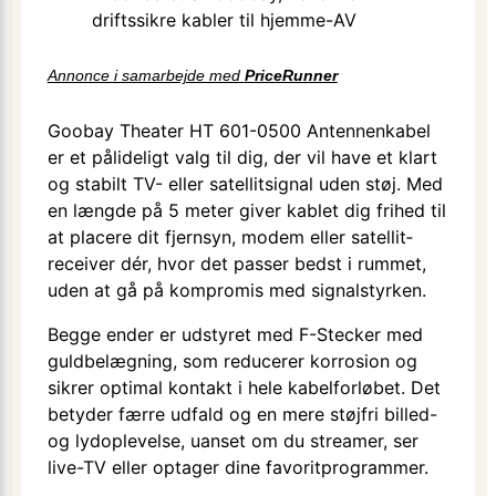
driftssikre kabler til hjemme-AV
Annonce i samarbejde med
PriceRunner
Goobay Theater HT 601-0500 Antennenkabel
er et pålideligt valg til dig, der vil have et klart
og stabilt TV- eller satellitsignal uden støj. Med
en længde på 5 meter giver kablet dig frihed til
at placere dit fjernsyn, modem eller satellit­
receiver dér, hvor det passer bedst i rummet,
uden at gå på kompromis med signalstyrken.
Begge ender er udstyret med F-Stecker med
guld­belægning, som reducerer korrosion og
sikrer optimal kontakt i hele kabel­forløbet. Det
betyder færre udfald og en mere støjfri billed-
og lydoplevelse, uanset om du streamer, ser
live-TV eller optager dine favorit­programmer.