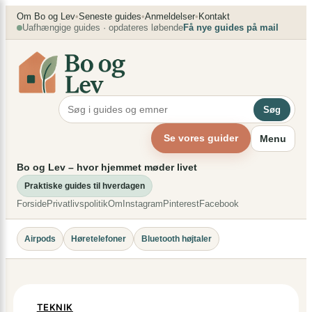
Spring
×
Om Bo og Lev
•
Seneste guides
•
Anmeldelser
•
Kontakt
Uafhængige guides · opdateres løbende
Få nye guides på mail
til
indhold
Søg
Se vores guider
Menu
Bo og Lev – hvor hjemmet møder livet
Praktiske guides til hverdagen
Forside
Privatlivspolitik
Om
Instagram
Pinterest
Facebook
Airpods
Høretelefoner
Bluetooth højtaler
TEKNIK