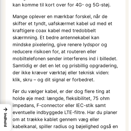
kan komme til kort over for 4G- og 5G-støj.
Mange oplever en mærkbar forskel, når de
skifter et tyndt, uafskærmet kabel ud med et
kraftigere coax kabel med tredobbelt
skærmning. Et bedre antennekabel kan
mindske pixelering, give renere lydspor og
reducere risikoen for, at routeren eller
mobiltelefonen sender interferens ind i billedet.
Samtidig er det en let og prisbillig opgradering,
der ikke kræver værktøj eller teknisk viden:
klik, skru – og dit signal er forbedret.
Før du vælger kabel, er der dog flere ting at
holde øje med: længde, fleksibilitet, 75 ohm
impedans, F-connector eller IEC-stik samt
→
eventuelle indbyggede LTE-filtre. Har du planer
Indhold
om at trække kablet gennem væg eller
kabelkanal, spiller radius og bøjelighed også en