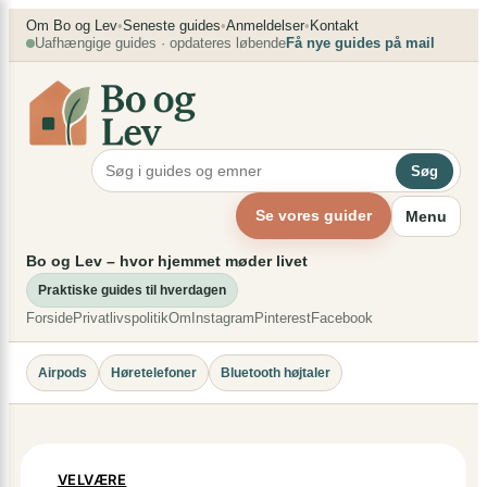
Spring
×
Om Bo og Lev
•
Seneste guides
•
Anmeldelser
•
Kontakt
Uafhængige guides · opdateres løbende
Få nye guides på mail
til
indhold
Søg
Se vores guider
Menu
Bo og Lev – hvor hjemmet møder livet
Praktiske guides til hverdagen
Forside
Privatlivspolitik
Om
Instagram
Pinterest
Facebook
Airpods
Høretelefoner
Bluetooth højtaler
VELVÆRE