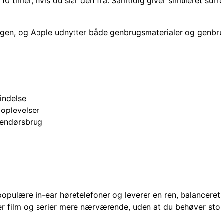
l 10 timer, hvis du slår den fra. Samtidig giver simuleret s
dagen, og Apple udnytter både genbrugsmaterialer og genbr
bindelse
doplevelser
dendørsbrug
opulære in-ear høretelefoner og leverer en ren, balanceret
er film og serier mere nærværende, uden at du behøver sto