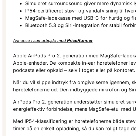
Simuleret surroundsound giver mere dynamisk l
IP54-certificeret støv- og vandafvisning til hve
MagSafe-ladekasse med USB-C for hurtig og fle
Bluetooth 5.3 og Siri-integration for stabil for
Annonce i samarbejde med
PriceRunner
Apple AirPods Pro 2. generation med MagSafe-ladekass
Apple-enheder. De kompakte in-ear høretelefoner leve
podcasts eller opkald – selv i toget eller på kontoret.
Når du vil slippe indtryk fra omgivelserne igennem, sk
høretelefonerne ud. Den indbyggede mikrofon og Siri-
AirPods Pro 2. generation understøtter simuleret surr
energieffektiv forbindelse, mens MagSafe-etui med US
Med IP54-klassificering er høretelefonerne både støv
timer på en enkelt opladning, så du kan roligt tage 