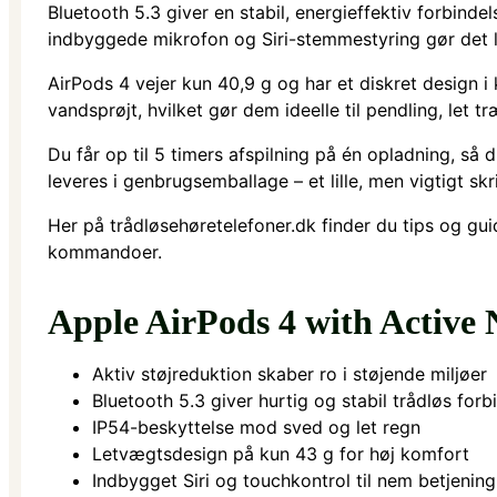
Bluetooth 5.3 giver en stabil, energieffektiv forbind
indbyggede mikrofon og Siri-stemmestyring gør det le
AirPods 4 vejer kun 40,9 g og har et diskret design i 
vandsprøjt, hvilket gør dem ideelle til pendling, let træ
Du får op til 5 timers afspilning på én opladning, så
leveres i genbrugsemballage – et lille, men vigtigt s
Her på trådløsehøretelefoner.dk finder du tips og guid
kommandoer.
Apple AirPods 4 with Active 
Aktiv støjreduktion skaber ro i støjende miljøer
Bluetooth 5.3 giver hurtig og stabil trådløs forb
IP54-beskyttelse mod sved og let regn
Letvægtsdesign på kun 43 g for høj komfort
Indbygget Siri og touchkontrol til nem betjening