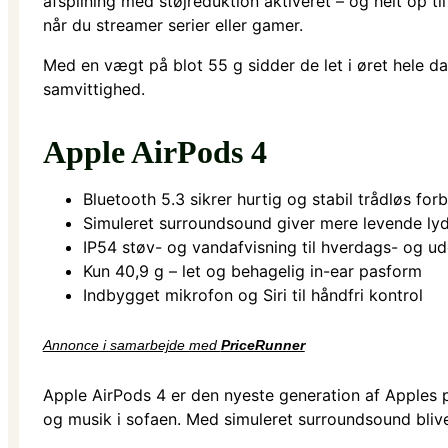
afspilning med støjreduktion aktiveret – og helt op ti
når du streamer serier eller gamer.
Med en vægt på blot 55 g sidder de let i øret hele 
samvittighed.
Apple AirPods 4
Bluetooth 5.3 sikrer hurtig og stabil trådløs for
Simuleret surroundsound giver mere levende ly
IP54 støv- og vandafvisning til hverdags- og u
Kun 40,9 g – let og behagelig in-ear pasform
Indbygget mikrofon og Siri til håndfri kontrol
Annonce i samarbejde med
PriceRunner
Apple AirPods 4 er den nyeste generation af Apples p
og musik i sofaen. Med simuleret surroundsound bliv