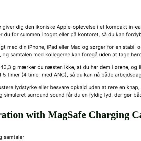
 giver dig den ikoniske Apple-oplevelse i et kompakt in-ea
 du for summen i toget eller på kontoret, så du kan fordybe 
gt med din iPhone, iPad eller Mac og sørger for en stabil o
d, og samtalen med kollegerne kan foregå uden at tage høre
t 43,3 g mærker du næsten ikke, at du har dem i ørene, og I
til 5 timer (4 timer med ANC), så du kan nå både arbejdsda
justere lydstyrke eller besvare opkald uden at røre en knap, 
simuleret surround sound får du en fyldig lyd, der gør båd
ration with MagSafe Charging C
og samtaler