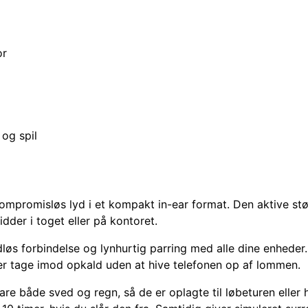
or
og spil
 kompromisløs lyd i et kompakt in-ear format. Den aktive st
dder i toget eller på kontoret.
ådløs forbindelse og lynhurtig parring med alle dine enheder
ller tage imod opkald uden at hive telefonen op af lommen.
are både sved og regn, så de er oplagte til løbeturen eller 