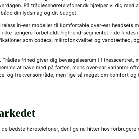
hverdagen. På trådløsehøretelefoner.dk hjælper vi dig med a
r både din lydsmag og dit budget.
eless in-ear modeller til komfortable over-ear headsets me
er ikke længere forbeholdt high-end-segmentet – de findes n
ikationer som codecs, mikrofonkvalitet og vandtæthed, og 
l. Trådløs frihed giver dig bevægelsesrum i fitnesscentret
nemme at have med på farten, mens over-ear varianter ofte l
ibel og frekvensområde, men lige så meget om komfort og 
markedet
de bedste høretelefoner, der lige nu hitter hos forbrugere 