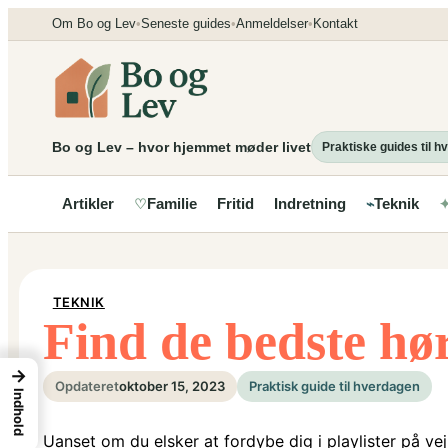
Spring
Om Bo og Lev
•
Seneste guides
•
Anmeldelser
•
Kontakt
til
indhold
Bo og Lev – hvor hjemmet møder livet
Praktiske guides til 
Artikler
Familie
Fritid
Indretning
Teknik
♡
⌁
TEKNIK
Find de bedste hør
→
Opdateret
oktober 15, 2023
Praktisk guide til hverdagen
Indhold
Uanset om du elsker at fordybe dig i playlister på vej t