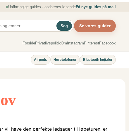
Uafhængige guides · opdateres løbende
Få nye guides på mail
Se vores guider
Søg
Forside
Privatlivspolitik
Om
Instagram
Pinterest
Facebook
Airpods
Høretelefoner
Bluetooth højtaler
hov
er vil have den perfekte ledsager til løbeturen, er