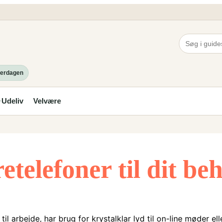
hverdagen
Udeliv
Velvære
✦
etelefoner til dit be
il arbejde, har brug for krystalklar lyd til on-line møder ell