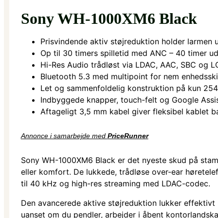
Sony WH-1000XM6 Black
Prisvindende aktiv støjreduktion holder larmen 
Op til 30 timers spilletid med ANC – 40 timer u
Hi-Res Audio trådløst via LDAC, AAC, SBC og L
Bluetooth 5.3 med multipoint for nem enhedsski
Let og sammenfoldelig konstruktion på kun 254
Indbyggede knapper, touch-felt og Google Assi
Aftageligt 3,5 mm kabel giver fleksibel kablet 
Annonce i samarbejde med
PriceRunner
Sony WH-1000XM6 Black er det nyeste skud på stamme
eller komfort. De lukkede, trådløse over-ear høretel
til 40 kHz og high-res streaming med LDAC-codec.
Den avancerede aktive støjreduktion lukker effektivt m
uanset om du pendler, arbejder i åbent kontorlandska