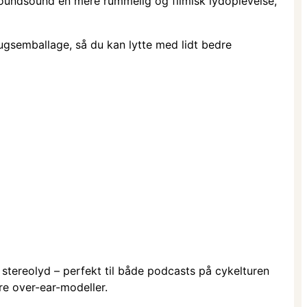
urroundsound en mere rummelig og filmisk lydoplevelse,
ugsemballage, så du kan lytte med lidt bedre
 stereolyd – perfekt til både podcasts på cykelturen
re over-ear-modeller.