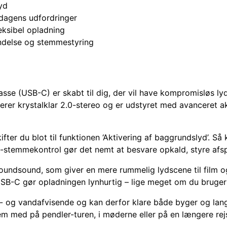
yd
rdagens udfordringer
ksibel opladning
bindelse og stemmestyring
e (USB-C) er skabt til dig, der vil have kompromisløs lyd 
rer krystalklar 2.0-stereo og er udstyret med avanceret akt
ifter du blot til funktionen ‘Aktivering af baggrundslyd’. S
stemmekontrol gør det nemt at besvare opkald, styre afspi
oundsound, som giver en mere rummelig lydscene til film og 
B-C gør opladningen lynhurtig – lige meget om du bruger k
- og vandafvisende og kan derfor klare både byger og lange
dem med på pendler-turen, i møderne eller på en længere re