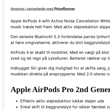
Annonce i samarbejde med
PriceRunner
Apple AirPods 4 with Active Noise Cancellation White
musik træde helt frem. Med aktiv støjreduktion slipper
Den seneste Bluetooth 5.3-forbindelse parres lynhurti
at høre omgivelserne, aktiverer du blot baggrundsly
AirPods 4 er skabt til mobilitet: Med en vægt på blo
sved og let regn på cykelturen. Batteriet rækker op 
Indbygget Siri giver dig mulighed for at skifte sang, 
musikken direkte på ørepropperne. Med 2.0-stereo og 
Apple AirPods Pro 2nd Gene
Effektiv aktiv støjreduktion lukker støjen ude
Enkel skift til baggrundslyd for sikker færdsel 