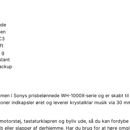
ude
den
C3
ft
 g
stant
backup
n i Sonys prisbelønnede WH-1000X-serie og er skabt til d
efoner indkapsler øret og leverer krystalklar musik via 30
otorstøj, tastaturklapren og byliv ude, så du kan fordybe dig
b eller slapper af derhjemme. Har du brug for at høre omgiv