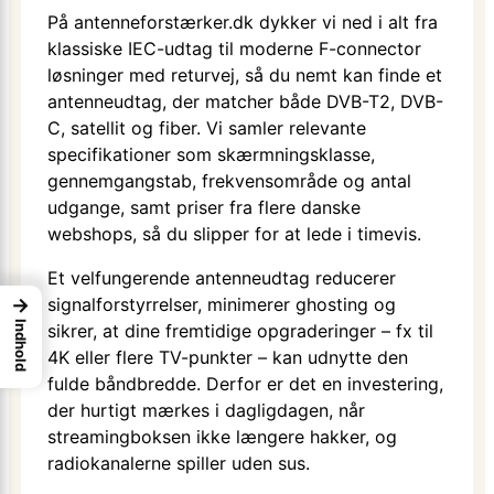
På antenneforstærker.dk dykker vi ned i alt fra
klassiske IEC-udtag til moderne F-connector
løsninger med returvej, så du nemt kan finde et
antenneudtag, der matcher både DVB-T2, DVB-
C, satellit og fiber. Vi samler relevante
specifikationer som skærmningsklasse,
gennemgangstab, frekvensområde og antal
udgange, samt priser fra flere danske
webshops, så du slipper for at lede i timevis.
Et velfungerende antenneudtag reducerer
→
signalforstyrrelser, minimerer ghosting og
Indhold
sikrer, at dine fremtidige opgraderinger – fx til
4K eller flere TV-punkter – kan udnytte den
fulde båndbredde. Derfor er det en investering,
der hurtigt mærkes i dagligdagen, når
streamingboksen ikke længere hakker, og
radiokanalerne spiller uden sus.