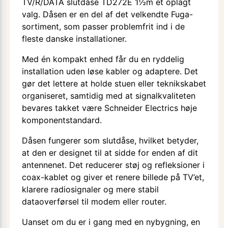
TV/R/DATA slutdåse TD272E 1½m et oplagt
valg. Dåsen er en del af det velkendte Fuga-
sortiment, som passer problemfrit ind i de
fleste danske installationer.
Med én kompakt enhed får du en ryddelig
installation uden løse kabler og adaptere. Det
gør det lettere at holde stuen eller teknikskabet
organiseret, samtidig med at signalkvaliteten
bevares takket være Schneider Electrics høje
komponentstandard.
Dåsen fungerer som slutdåse, hvilket betyder,
at den er designet til at sidde for enden af dit
antennenet. Det reducerer støj og refleksioner i
coax-kablet og giver et renere billede på TV’et,
klarere radiosignaler og mere stabil
dataoverførsel til modem eller router.
Uanset om du er i gang med en nybygning, en