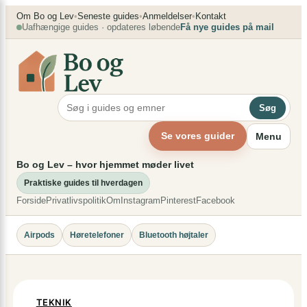
Spring
×
Om Bo og Lev
•
Seneste guides
•
Anmeldelser
•
Kontakt
Uafhængige guides · opdateres løbende
Få nye guides på mail
til
indhold
Søg
Se vores guider
Menu
Bo og Lev – hvor hjemmet møder livet
Praktiske guides til hverdagen
Forside
Privatlivspolitik
Om
Instagram
Pinterest
Facebook
Airpods
Høretelefoner
Bluetooth højtaler
TEKNIK