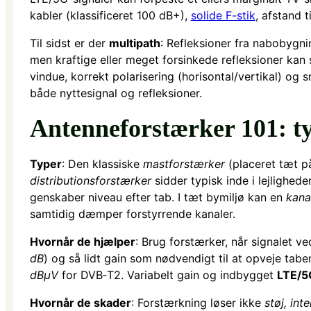
kabler (klassificeret 100 dB+),
solide F-stik
, afstand t
Til sidst er der
multipath
: Refleksioner fra nabobygni
men kraftige eller meget forsinkede refleksioner kan
vindue, korrekt polarisering (horisontal/vertikal) og
både nyttesignal og refleksioner.
Antenneforstærker 101: ty
Typer
: Den klassiske
mastforstærker
(placeret tæt på 
distributionsforstærker
sidder typisk inde i lejlighed
genskaber niveau efter tab. I tæt bymiljø kan en
kana
samtidig dæmper forstyrrende kanaler.
Hvornår de hjælper
: Brug forstærker, når signalet v
dB
) og så lidt gain som nødvendigt til at opveje tabe
dBµV
for DVB‑T2. Variabelt gain og indbygget
LTE/5G
Hvornår de skader
: Forstærkning løser ikke
støj, int