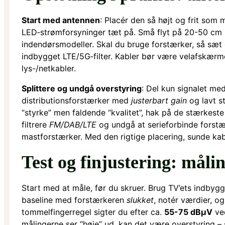
Start med antennen
: Placér den så højt og frit som 
LED‑strømforsyninger tæt på. Små flyt på 20-50 cm 
indendørsmodeller. Skal du bruge forstærker, så sæt
indbygget LTE/5G‑filter. Kabler bør være velafskærm
lys-/netkabler.
Splittere og undgå overstyring
: Del kun signalet me
distributionsforstærker med
justerbart gain
og lavt st
“styrke” men faldende “kvalitet”, hak på de stærkeste
filtrere
FM/DAB/LTE
og undgå at serieforbinde forstær
mastforstærker. Med den rigtige placering, sunde kabler
Test og finjustering: målin
Start med at måle, før du skruer. Brug TV’ets indbyg
baseline med forstærkeren
slukket
, notér værdier, o
tommelfingerregel sigter du efter ca.
55-75 dBµV
ve
målingerne ser “høje” ud, kan det være overstyring – 