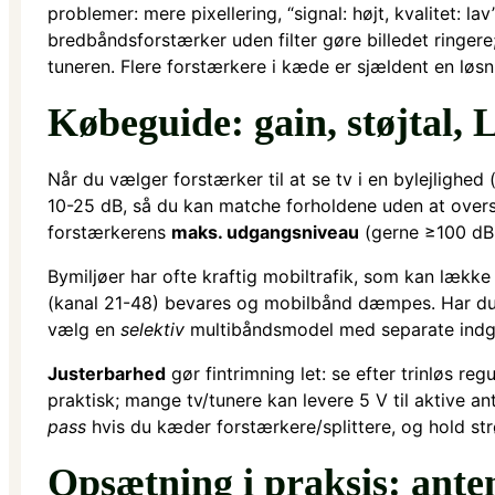
problemer: mere pixellering, “signal: højt, kvalitet: l
bredbåndsforstærker uden filter gøre billedet ringere;
tuneren. Flere forstærkere i kæde er sjældent en løsn
Købeguide: gain, støjtal, 
Når du vælger forstærker til at se tv i en bylejlighe
10-25 dB, så du kan matche forholdene uden at overs
forstærkerens
maks. udgangsniveau
(gerne ≥100 dBµ
Bymiljøer har ofte kraftig mobiltrafik, som kan lække
(kanal 21-48) bevares og mobilbånd dæmpes. Har du 
vælg en
selektiv
multibåndsmodel med separate indga
Justerbarhed
gør fintrimning let: se efter trinløs re
praktisk; mange tv/tunere kan levere 5 V til aktive an
pass
hvis du kæder forstærkere/splittere, og hold st
Opsætning i praksis: anten