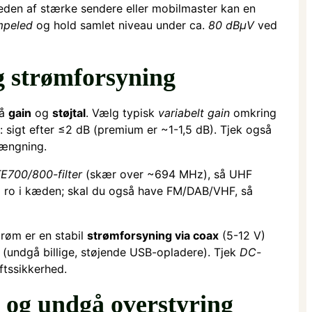
nærheden af stærke sendere eller mobilmaster kan en
peled
og hold samlet niveau under ca.
80 dBµV
ved
og strømforsyning
på
gain
og
støjtal
. Vælg typisk
variabelt gain
omkring
: sigt efter ≤2 dB (premium er ~1-1,5 dB). Tjek også
rængning.
E700/800-filter
(skær over ~694 MHz), så UHF
a ro i kæden; skal du også have FM/DAB/VHF, så
trøm er en stabil
strømforsyning via coax
(5-12 V)
(undgå billige, støjende USB-opladere). Tjek
DC-
ftssikkerhed.
e og undgå overstyring