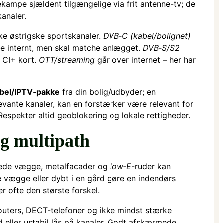
vekampe sjældent tilgængelige via frit antenne-tv; de
kanaler.
kke østrigske sportskanaler.
DVB‑C (kabel/bolignet)
pe internt, men skal matche anlægget.
DVB‑S/S2
 CI+ kort.
OTT/streaming
går over internet – her har
bel/IPTV‑pakke
fra din bolig/udbyder; en
evante kanaler, kan en forstærker være relevant for
Respekter altid geoblokering og lokale rettigheder.
og multipath
rede vægge, metalfacader og
low‑E
-ruder kan
e vægge eller dybt i en gård gøre en indendørs
r ofte den største forskel.
outers, DECT-telefoner og ikke mindst stærke
d eller ustabil lås på kanaler. Godt afskærmede