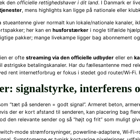
tjek den
officielle rettighedshaver i dit land
. I Danmark er li
tjenester
, mens highlights kan ligge på nationale eller klub
 stueantenne giver normalt kun lokale/nationale kanaler, i
ortspakker; her kan en
husforstærker
i nogle tilfælde hjæl
rigtige pakker; mange livekampe ligger bag abonnement og
Wien er ofte
streaming via den officielle udbyder
eller en
ka
l østrigske betalingskanaler. Har du fællesantenne med rel
ed rent internetforbrug er fokus i stedet god router/Wi‑Fi. 
r: signalstyrke, interferens 
om “tæt på senderen = godt signal”. Armeret beton, arme
s der er kort afstand til senderen, kan placering bag fler
 den relevante sender og så “højt og frit” som muligt give
switch-mode strømforsyninger, powerline-adaptere, Wi‑Fi-r
ignal. Symptomerne er typisk kortvarige pixeleringer, udfal