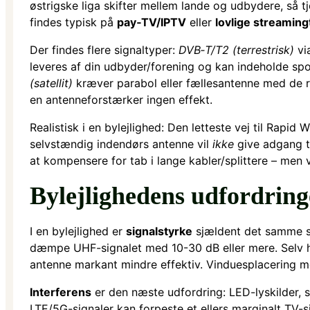
østrigske liga skifter mellem lande og udbydere, så 
findes typisk på
pay‑TV/IPTV
eller
lovlige streaming
Der findes flere signaltyper:
DVB‑T/T2 (terrestrisk)
via
leveres af din udbyder/forening og kan indeholde sp
(satellit)
kræver parabol eller fællesantenne med de 
en antenneforstærker ingen effekt.
Realistisk i en bylejlighed: Den letteste vej til Rapid 
selvstændig indendørs antenne vil
ikke
give adgang ti
at kompensere for tab i lange kabler/splittere – men v
Bylejlighedens udfordringe
I en bylejlighed er
signalstyrke
sjældent det samme s
dæmpe UHF-signalet med 10-30 dB eller mere. Selv hvi
antenne markant mindre effektiv. Vinduesplacering mod
Interferens
er den næste udfordring: LED-lyskilder, 
LTE/5G-signaler kan forpeste et ellers marginalt TV-s