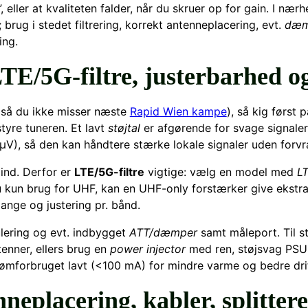
av”, eller at kvaliteten falder, når du skruer op for gain. I 
 brug i stedet filtrering, korrekt antenneplacering, evt.
dæm
ing.
LTE/5G-filtre, justerbarhed 
d (så du ikke misser næste
Rapid Wien kampe
), så kig først 
tyre tuneren. Et lavt
støjtal
er afgørende for svage signaler
V), så den kan håndtere stærke lokale signaler uden forv
 ind. Derfor er
LTE/5G-filtre
vigtige: vælg en model med
LT
kun brug for UHF, kan en UHF-only forstærker give ekstr
nge og justering pr. bånd.
gulering og evt. indbygget
ATT/dæmper
samt måleport. Til s
tenner, ellers brug en
power injector
med ren, støjsvag PSU 
rømforbruget lavt (<100 mA) for mindre varme og bedre dri
neplacering, kabler, splitter