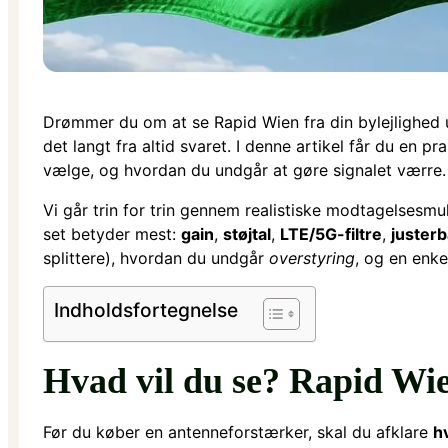
Drømmer du om at se Rapid Wien fra din bylejlighed 
det langt fra altid svaret. I denne artikel får du en
vælge, og hvordan du undgår at gøre signalet værre.
Vi går trin for trin gennem realistiske modtagelsesmu
set betyder mest:
gain
,
støjtal
,
LTE/5G-filtre
,
juster
splittere), hvordan du undgår
overstyring
, og en enke
Indholdsfortegnelse
Hvad vil du se? Rapid Wie
Før du køber en antenneforstærker, skal du afklare
hv