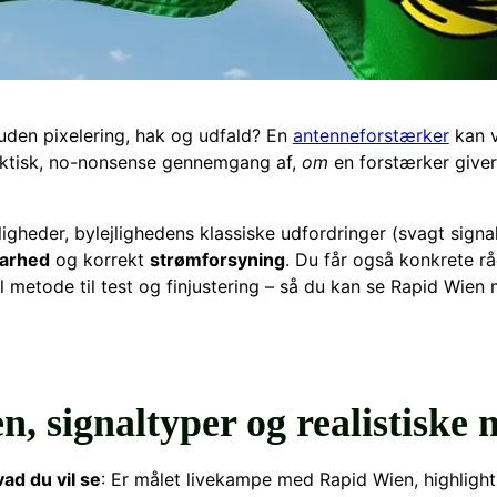
uden pixelering, hak og udfald? En
antenneforstærker
kan v
 praktisk, no-nonsense gennemgang af,
om
en forstærker giver
ligheder, bylejlighedens klassiske udfordringer (svagt signa
barhed
og korrekt
strømforsyning
. Du får også konkrete rå
l metode til test og finjustering – så du kan se Rapid Wien m
n, signaltyper og realistiske
ad du vil se
: Er målet livekampe med Rapid Wien, highlight