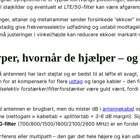
il støjkilder og eventuelt et
LTE/5G-filter
kan være afgørende
nger, altaner og metalrammer sender forsinkede “ekkoer” in
 stadig give frekvensselektiv udfadning og ustabil modtage
 små justeringer i vinkel/højde kan reducere ekkoer markant
per, hvornår de hjælper – og
antennen) har lavt støjtal og er bedst til at løfte et svagt, 
en for at kompensere for flere
udtag
og lange kabler – den fo
lselektiv forstærker
/
filterforstærker
være guld værd, fordi 
ed antennen er brugbart, men du mister dB i
antennekabel
og
ne (
nettogain ≈ kabeltab + splittertab + 3-6 dB margin
). S
‑filter
(700/800/1500/1800/2100/2600 MHz) er en fordel i
erferens eller multipath
– den gør det hele højere og kan ud