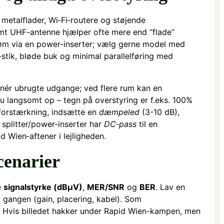
e metalflader, Wi‑Fi‑routere og støjende
mt UHF-antenne hjælper ofte mere end “flade”
øm via en power‑inserter; vælg gerne model med
stik, bløde buk og minimal parallelføring med
inér ubrugte udgange; ved flere rum kan en
kru langsomt op – tegn på overstyring er f.eks. 100%
e forstærkning, indsætte en
dæmpeled
(3-10 dB),
 splitter/power‑inserter har
DC‑pass
til en
id Wien‑aftener i lejligheden.
cenarier
e
signalstyrke (dBµV)
,
MER/SNR
og
BER
. Lav en
 gangen (gain, placering, kabel). Som
. Hvis billedet hakker under Rapid Wien-kampen, men