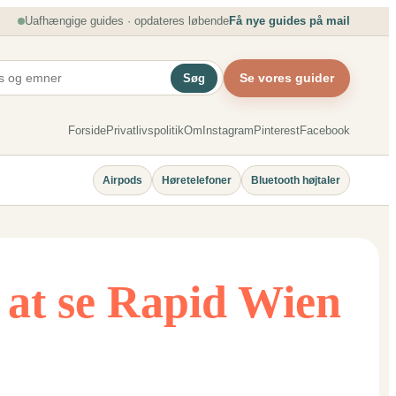
Uafhængige guides · opdateres løbende
Få nye guides på mail
Se vores guider
Søg
Forside
Privatlivspolitik
Om
Instagram
Pinterest
Facebook
Airpods
Høretelefoner
Bluetooth højtaler
l at se Rapid Wien