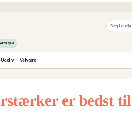
hverdagen
Udeliv
Velvære
✦
rstærker er bedst ti