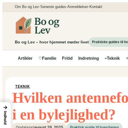
Spring
Om Bo og Lev
•
Seneste guides
•
Anmeldelser
•
Kontakt
til
indhold
Bo og Lev – hvor hjemmet møder livet
Praktiske guides til 
Artikler
Familie
Fritid
Indretning
Teknik
♡
⌁
TEKNIK
Hvilken antennefo
→
i en bylejlighed?
Indhold
Opdateret
august 29, 2025
Praktisk guide til hverdagen