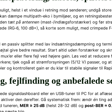
muligt, helst i et vindue i retning mod senderen; undgå stor
kan dæmpe multipath-eko i bymiljøer, og en retningsbeste
 den
tæt på antennen
(mast-/indlægsforstærker) og før str
ede (RG‑6, 100 dB+), så korte som muligt, med crimpede F‑
d en passiv splitter med lav indsætningsdæmpning og term
øjtal give bedre resultat. Start altid uden forstærker og s
 mux’er eller flere fejl ved højere gain. Løs ved at reducer
kere; tjek også at strømforsyningen (5/12 V) passer, og at
 og kontrolleret gain er du klar til stabile signaler til Rap
g, fejlfinding og anbefalede s
gede signaldashboard eller en USB-tuner til PC for at aflæs
g aktiver den derefter. Gå systematisk frem: ændr
én
ting ad
d tuneren,
MER ≥ 25 dB
(helst 28-32 dB) og
post-BER ≈ 0
se næste trin.