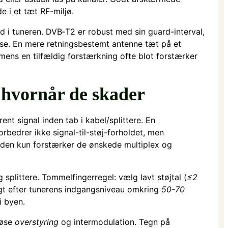
 i et tæt RF-miljø.
d i tuneren. DVB‑T2 er robust med sin guard-interval,
lse. En mere retningsbestemt antenne tæt på et
-mens en tilfældig forstærkning ofte blot forstærker
 hvornår de skader
rent signal inden tab i kabel/splittere. En
rbedrer ikke signal-til-støj-forholdet, men
den kun forstærker de ønskede multiplex og
 splittere. Tommelfingerregel: vælg lavt støjtal (
≤2
igt efter tunerens indgangsniveau omkring
50-70
 byen.
løse
overstyring
og intermodulation. Tegn på