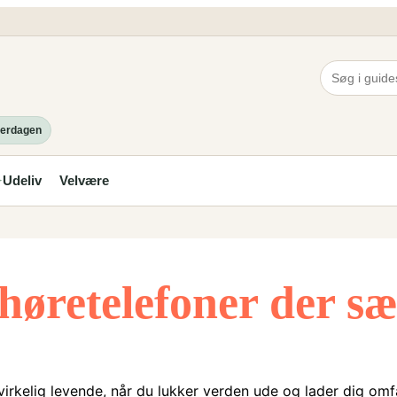
hverdagen
Udeliv
Velvære
✦
høretelefoner der sæt
t virkelig levende, når du lukker verden ude og lader dig om