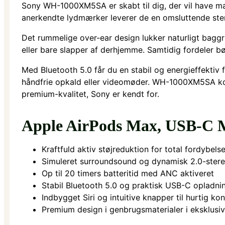
Sony WH-1000XM5SA er skabt til dig, der vil have m
anerkendte lydmærker leverer de en omsluttende ster
Det rummelige over-ear design lukker naturligt baggrun
eller bare slapper af derhjemme. Samtidig fordeler bø
Med Bluetooth 5.0 får du en stabil og energieffektiv 
håndfrie opkald eller videomøder. WH-1000XM5SA kom
premium-kvalitet, Sony er kendt for.
Apple AirPods Max, USB-C 
Kraftfuld aktiv støjreduktion for total fordybels
Simuleret surroundsound og dynamisk 2.0-ster
Op til 20 timers batteritid med ANC aktiveret
Stabil Bluetooth 5.0 og praktisk USB-C opladni
Indbygget Siri og intuitive knapper til hurtig kon
Premium design i genbrugsmaterialer i eksklusi