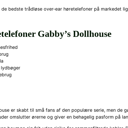
 de bedste trådløse over-ear høretelefoner på markedet lig
telefoner Gabby’s Dollhouse
esfrihed
brug
la
g lydbøger
nebrug
use er skabt til små fans af den populære serie, men de gø
der omslutter ørerne og giver en behagelig pasform på lang