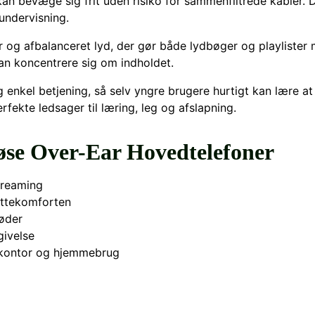
kan bevæge sig frit uden risiko for sammenfiltrede kabler. 
 undervisning.
ar og afbalanceret lyd, der gør både lydbøger og playliste
n koncentrere sig om indholdet.
enkel betjening, så selv yngre brugere hurtigt kan lære at
fekte ledsager til læring, leg og afslapning.
e Over-Ear Hovedtelefoner
streaming
yttekomforten
møder
givelse
g, kontor og hjemmebrug