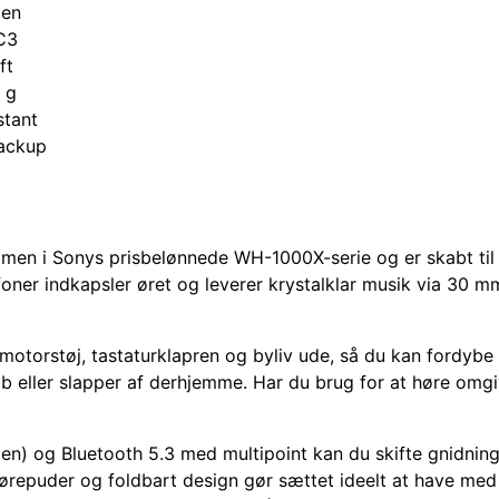
den
C3
ft
 g
stant
backup
n i Sonys prisbelønnede WH-1000X-serie og er skabt til d
efoner indkapsler øret og leverer krystalklar musik via 30
otorstøj, tastaturklapren og byliv ude, så du kan fordybe dig
b eller slapper af derhjemme. Har du brug for at høre omgiv
en) og Bluetooth 5.3 med multipoint kan du skifte gnidnin
ørepuder og foldbart design gør sættet ideelt at have med