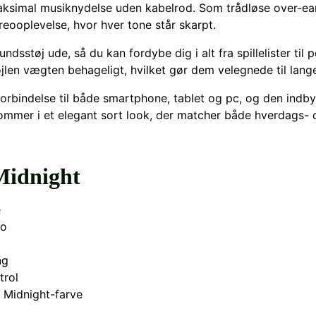
aksimal musiknydelse uden kabelrod. Som trådløse over-ear
eooplevelse, hvor hver tone står skarpt.
dsstøj ude, så du kan fordybe dig i alt fra spillelister ti
jlen vægten behageligt, hvilket gør dem velegnede til lange 
forbindelse til både smartphone, tablet og pc, og den indby
mer i et elegant sort look, der matcher både hverdags- og
Midnight
e
eo
ng
trol
v Midnight-farve