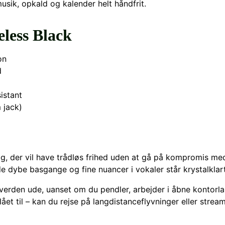
usik, opkald og kalender helt håndfrit.
less Black
on
d
istant
 jack)
ig, der vil have trådløs frihed uden at gå på kompromis me
de dybe basgange og fine nuancer i vokaler står krystalklart
verden ude, uanset om du pendler, arbejder i åbne kontorl
ået til – kan du rejse på langdistanceflyvninger eller stream