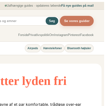
Uafhængige guides · opdateres løbende
Få nye guides på mail
Se vores guider
Søg
Forside
Privatlivspolitik
Om
Instagram
Pinterest
Facebook
Airpods
Høretelefoner
Bluetooth højtaler
ter lyden fri
favne af et par komfortable, trådløse over-ear