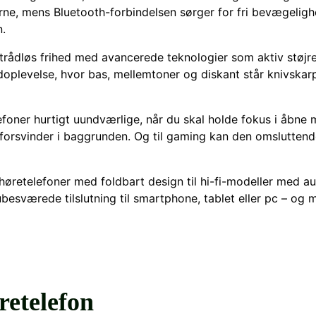
erne, mens Bluetooth-forbindelsen sørger for fri bevægelig
n.
trådløs frihed med avancerede teknologier som aktiv støjr
ydoplevelse, hvor bas, mellemtoner og diskant står knivska
efoner hurtigt uundværlige, når du skal holde fokus i åbne m
forsvinder i baggrunden. Og til gaming kan den omsluttende
etelefoner med foldbart design til hi-fi-modeller med audi
sværede tilslutning til smartphone, tablet eller pc – og 
retelefon