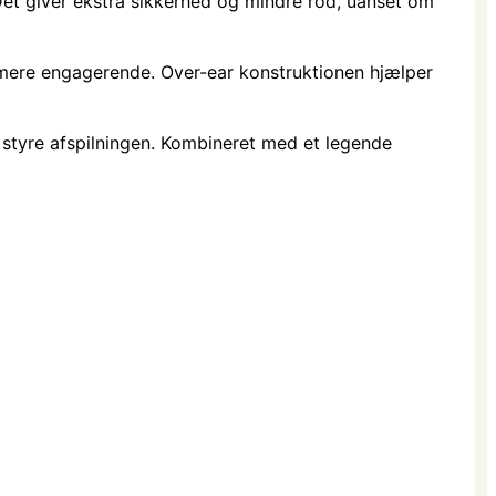
Det giver ekstra sikkerhed og mindre rod, uanset om
r mere engagerende. Over-ear konstruktionen hjælper
 styre afspilningen. Kombineret med et legende