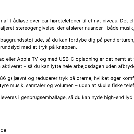
n af trådløse over-ear høretelefoner til et nyt niveau. De
jeret stereo­gengivelse, der afslører nuancer i både musik
 baggrundsstøj ude, så du kan fordybe dig på pendler­turen
grundslyd med et tryk på knappen.
 Mac eller Apple TV, og med USB-C opladning er det nemt at t
n aktiveret – så du kan lytte hele arbejdsdagen uden afbryd
6 g) jævnt og reducerer tryk på ørerne, hvilket øger komf
tyre musik, samtaler og volumen – uden at skulle fiske tel
everes i genbrugsemballage, så du kan nyde high-end lyd
ude