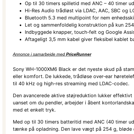
Op til 30 timers spilletid med ANC – 40 timer u
Hi-Res Audio trådløst via LDAC, AAC, SBC og L
Bluetooth 5.3 med multipoint for nem enhedsski
Let og sammenfoldelig konstruktion på kun 254
Indbyggede knapper, touch-felt og Google Assi
Aftageligt 3,5 mm kabel giver fleksibel kablet 
Annonce i samarbejde med
PriceRunner
Sony WH-1000XM6 Black er det nyeste skud på stamme
eller komfort. De lukkede, trådløse over-ear høretel
til 40 kHz og high-res streaming med LDAC-codec.
Den avancerede aktive støjreduktion lukker effektivt m
uanset om du pendler, arbejder i åbent kontorlandska
med et enkelt tryk.
Med op til 30 timers batteritid med ANC (40 timer ud
tænke på opladning. Den lave vægt på 254 g, bløde 