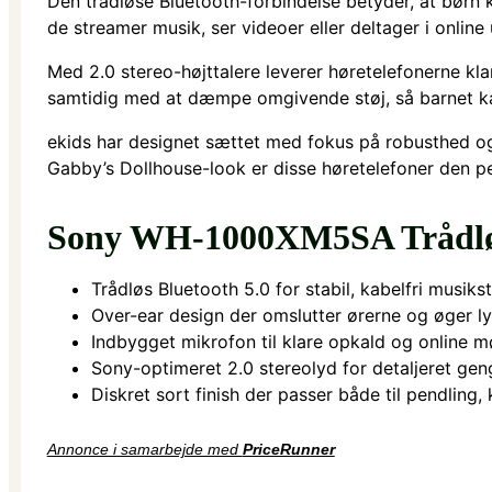
Den trådløse Bluetooth-forbindelse betyder, at børn 
de streamer musik, ser videoer eller deltager i online
Med 2.0 stereo-højttalere leverer høretelefonerne kl
samtidig med at dæmpe omgivende støj, så barnet ka
ekids har designet sættet med fokus på robusthed og 
Gabby’s Dollhouse-look er disse høretelefoner den per
Sony WH-1000XM5SA Trådløs
Trådløs Bluetooth 5.0 for stabil, kabelfri musik
Over-ear design der omslutter ørerne og øger l
Indbygget mikrofon til klare opkald og online 
Sony-optimeret 2.0 stereolyd for detaljeret gen
Diskret sort finish der passer både til pendlin
Annonce i samarbejde med
PriceRunner