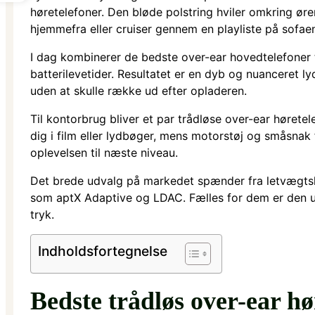
høretelefoner. Den bløde polstring hviler omkring ør
hjemmefra eller cruiser gennem en playliste på sofae
I dag kombinerer de bedste over-ear hovedtelefoner 
batterilevetider. Resultatet er en dyb og nuanceret l
uden at skulle række ud efter opladeren.
Til kontorbrug bliver et par trådløse over-ear høretel
dig i film eller lydbøger, mens motorstøj og småsnak 
oplevelsen til næste niveau.
Det brede udvalg på markedet spænder fra letvægtshør
som aptX Adaptive og LDAC. Fælles for dem er den ube
tryk.
Indholdsfortegnelse
Bedste trådløs over-ear hø