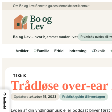
Spring
Om Bo og Lev
•
Seneste guides
•
Anmeldelser
•
Kontakt
til
indhold
Bo og Lev – hvor hjemmet møder livet
Praktiske guides til 
Artikler
Familie
Fritid
Indretning
Teknik
♡
⌁
TEKNIK
Trådløse over-ear 
→
Opdateret
oktober 15, 2023
Praktisk guide til hverdagen
Indhold
Lyden af ​​din yndlingsmusik eller podcast bliver førs