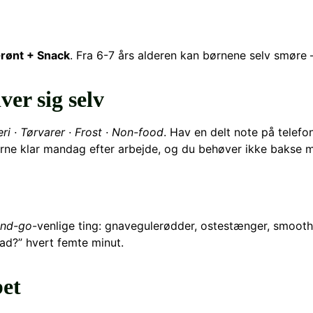
Grønt + Snack
. Fra 6-7 års alderen kan børnene selv smøre
ver sig selv
ri · Tørvarer · Frost · Non-food
. Hav en delt note på telefone
erne klar mandag efter arbejde, og du behøver ikke bakse 
and-go
-venlige ting: gnavegulerødder, ostestænger, smoot
mad?” hvert femte minut.
bet