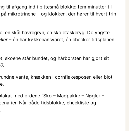
 til afgang ind i bitte­små blokke: fem minutter til
på mikrotrinene – og klokken, der hører til hvert trin
je, en skål havregryn, en skoletaskeryg. De yngste
ller
– én har køkkenansvaret, én checker tidsplanen
et, skoene står bundet, og hårbørsten har gjort sit
7.
vundne vante, knækken i cornflakes­posen eller blot
e.
g plakat med ordene “Sko – Madpakke – Nøgler –
enarier. Når både tidsblokke, checkliste og
.