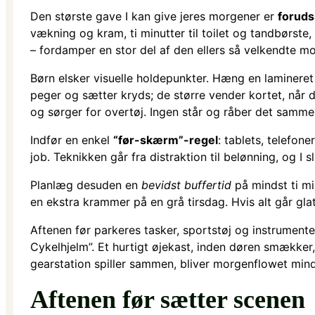
Den største gave I kan give jeres morgener er
foruds
vækning og kram, ti minutter til toilet og tandbørste,
– fordamper en stor del af den ellers så velkendte m
Børn elsker visuelle holdepunkter. Hæng en lamineret 
peger og sætter kryds; de større vender kortet, når d
og sørger for overtøj. Ingen står og råber det samm
Indfør en enkel
“før-skærm”-regel
: tablets, telefon
job. Teknikken går fra distraktion til belønning, og I 
Planlæg desuden en
bevidst buffertid
på mindst ti mi
en ekstra krammer på en grå tirsdag. Hvis alt går glat,
Aftenen før parkeres tasker, sportstøj og instrumen
Cykelhjelm”. Et hurtigt øjekast, inden døren smækker
gearstation spiller sammen, bliver morgenflowet mind
Aftenen før sætter scenen