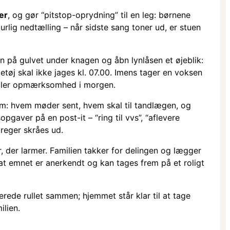
ter
, og gør “pitstop-oprydning” til en leg: børnene
rlig nedtælling – når sidste sang toner ud, er stuen
n på gulvet under knagen og åbn lynlåsen et øjeblik:
øj skal ikke jages kl. 07.00. Imens tager en voksen
stjæler opmærksomhed i morgen.
em: hvem møder sent, hvem skal til tandlægen, og
gaver på en post-it – “ring til vvs”, “aflevere
treger skråes ud.
, der larmer. Familien takker for delingen og lægger
, at emnet er anerkendt og kan tages frem på et roligt
rede rullet sammen; hjemmet står klar til at tage
ilien.