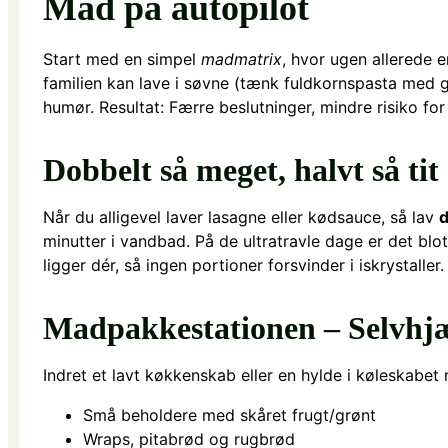
Mad på autopilot
Start med en simpel
madmatrix
, hvor ugen allerede e
familien kan lave i søvne (tænk fuldkornspasta med g
humør. Resultat: Færre beslutninger, mindre risiko fo
Dobbelt så meget, halvt så tit
Når du alligevel laver lasagne eller kødsauce, så lav
d
minutter i vandbad. På de ultratravle dage er det b
ligger dér, så ingen portioner forsvinder i iskrystaller.
Madpakkestationen – Selvhjæ
Indret et lavt køkkenskab eller en hylde i køleskabet
Små beholdere med skåret frugt/grønt
Wraps, pitabrød og rugbrød