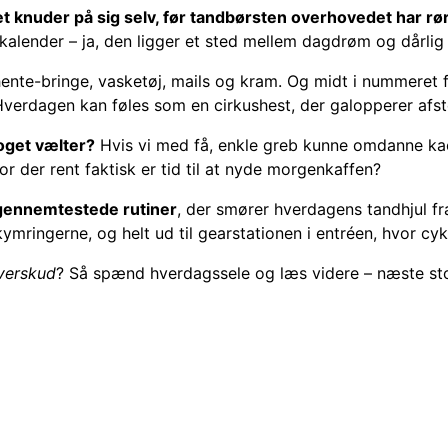
et knuder på sig selv, før tandbørsten overhovedet har r
kalender – ja, den ligger et sted mellem dagdrøm og dårlig
ente-bringe, vasketøj, mails og kram. Og midt i nummeret
erdagen kan føles som en cirkushest, der galopperer afste
oget vælter?
Hvis vi med få, enkle greb kunne omdanne kaos
 der rent faktisk er tid til at nyde morgenkaffen?
gennemtestede rutiner
, der smører hverdagens tandhjul fra 
kymringerne, og helt ud til gearstationen i entréen, hvor cyk
verskud
? Så spænd hverdagssele og læs videre – næste stop 