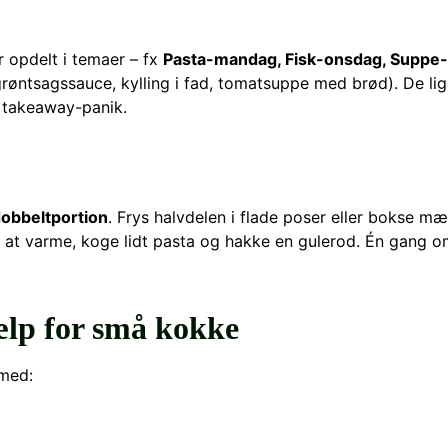
r opdelt i temaer – fx
Pasta-mandag, Fisk-onsdag, Suppe-
røntsagssauce, kylling i fad, tomatsuppe med brød). De ligg
r takeaway-panik.
obbeltportion
. Frys halvdelen i flade poser eller bokse 
lot at varme, koge lidt pasta og hakke en gulerod. Én gang
lp for små kokke
 med: