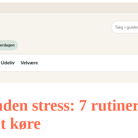
hverdagen
Udeliv
Velvære
✦
den stress: 7 rutiner
at køre