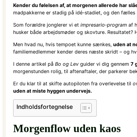
Kender du følelsen af, at morgenen allerede har slå
madpakkerne er stadig på idé-stadiet, og den fælles 
Som forældre jonglerer vi et
impresario-program
af h
husker både arbejdsmøder og skovture. Resultatet? Hv
Men hvad nu, hvis tempoet kunne sænkes,
uden at n
familiemedlemmer kender deres næste skridt – og hvor
I denne artikel på
Bo og Lev
guider vi dig gennem
7 
morgenstunden rolig, til aftenaftaler, der parkerer be
Er du klar til at skifte autopiloten fra overlevelse til
o
uden at miste hyggen undervejs.
Indholdsfortegnelse
Morgenflow uden kaos