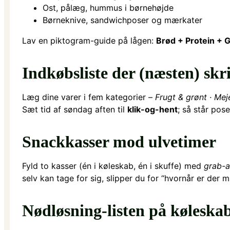
Ost, pålæg, hummus i børnehøjde
Børneknive, sandwichposer og mærkater
Lav en piktogram-guide på lågen:
Brød + Protein + 
Indkøbsliste der (næsten) skri
Læg dine varer i fem kategorier –
Frugt & grønt · Meje
Sæt tid af søndag aften til
klik-og-hent
; så står pos
Snackkasser mod ulvetimer
Fyld to kasser (én i køleskab, én i skuffe) med
grab-
selv kan tage for sig, slipper du for “hvornår er der 
Nødløsning-listen på køleska