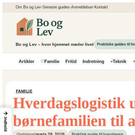
Spring
Om Bo og Lev
•
Seneste guides
•
Anmeldelser
•
Kontakt
til
indhold
Bo og Lev – hvor hjemmet møder livet
Praktiske guides til 
Artikler
Familie
Fritid
Indretning
Teknik
♡
⌁
FAMILIE
Hverdagslogistik u
→
børnefamilien til 
Indhold
Opdateret
marts 28, 2026
Praktisk guide til hverdagen