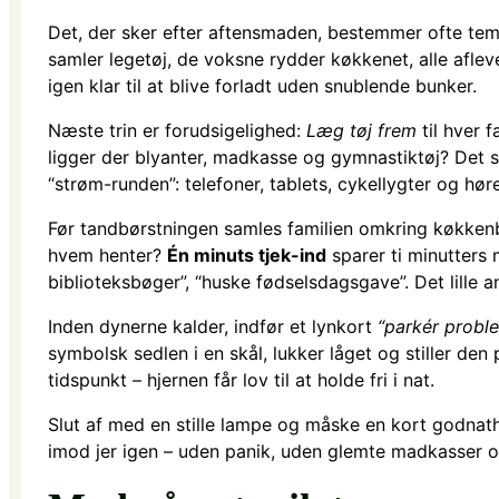
Det, der sker efter aftensmaden, bestemmer ofte t
samler legetøj, de voksne rydder køkkenet, alle aflev
igen klar til at blive forladt uden snublende bunker.
Næste trin er forudsigelighed:
Læg tøj frem
til hver 
ligger der blyanter, madkasse og gymnastiktøj? Det s
“strøm-runden”: telefoner, tablets, cykellygter og hø
Før tandbørstningen samles familien omkring køkkenb
hvem henter?
Én minuts tjek-ind
sparer ti minutters 
biblioteksbøger”, “huske fødselsdagsgave”. Det lille an
Inden dynerne kalder, indfør et lynkort
“parkér proble
symbolsk sedlen i en skål, lukker låget og stiller den
tidspunkt – hjernen får lov til at holde fri i nat.
Slut af med en stille lampe og måske en kort godnathi
imod jer igen – uden panik, uden glemte madkasser og 