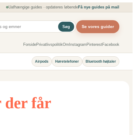
Uafhængige guides · opdateres løbende
Få nye guides på mail
Se vores guider
Søg
Forside
Privatlivspolitik
Om
Instagram
Pinterest
Facebook
Airpods
Høretelefoner
Bluetooth højtaler
 der får