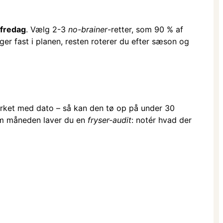
fredag
. Vælg 2-3
no-brainer
-retter, som 90 % af
er fast i planen, resten roterer du efter sæson og
mærket med dato – så kan den tø op på under 30
 om måneden laver du en
fryser-audit
: notér hvad der