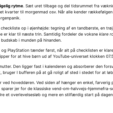
igelig rytme
. Sæt uret tilbage og del tidsrummet fra vækning
 et kvarter til morgenmad osv. Når alle kender rækkefølgen 
orgenpanik.
checkliste op i øjenhøjde: tegning af en tandbørste, en trø
e er klar til næste trin. Samtidig fordeler de voksne
klare ro
e budskab i munden på hinanden.
er og PlayStation tænder først, når alt på checklisten er klar
slipper for at hive børn ud af YouTube-universet klokken 07.5
nutter. Den ligger fast i kalenderen og absorberer den fors
 bruger I bufferen på at gå roligt af sted i stedet for at løb
ter ved hoveddøren. Ved siden af hænger en enkel, farveri
, sparer jer for de klassiske vend-om-halvvejs-hjemmefra-sc
re et overlevelsesløb og mere en stilfærdig start på dagen