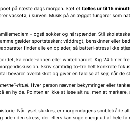
empoet på næste dags morgen. Sæt et
fælles ur til 15 minut
erer vasketøj i kurven. Musik på anlægget fungerer som natu
familiemedlem – også sokker og hårspænder. Stil skoletaske
amme gælder sportstasken; våddragt, benskinner eller badet
reapparater finder alle en oplader, så batteri-stress ikke 
ordet, kalender-appen eller whiteboardet. Kig 24 timer fr
morgendiskussion. Skriv samtidig to-tre helt konkrete fokusop
tal bevarer overblikket og giver en følelse af sejr, når de s
merne”-ritual
. Hver person nævner bekymringer eller tanker
 på en hylde. Pointen er ikke at løse alt nu, men at markere
storie. Når lyset slukkes, er morgendagens snubletråde alle
uden den stress, der ellers kan suge energi ud af hele fam